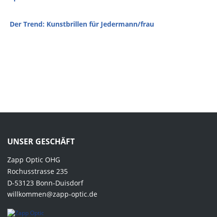
Der Trend: Kunstbrillen für Jedermann/frau
UNSER GESCHÄFT
Zapp Optic OHG
Rochusstrasse 235
D-53123 Bonn-Duisdorf
willkommen@zapp-optic.de